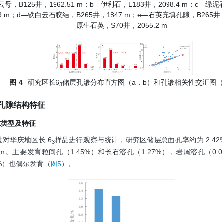
云母，B125井，1962.51 m；b—伊利石，L183井，2098.4 m；c—绿泥
.13 m；d—铁白云石胶结，B265井，1847 m；e—石英充填孔隙，B265井，
原生石英，S70井，2055.2 m
图
4
研究区长6
储层孔渗分布直方图（a，b）和孔渗相关性交汇图（
3
观孔隙结构特征
孔隙类型及特征
过对华庆地区长 6
样品进行观察与统计，研究区储层总面孔率约为 2.4
3
8 μm。主要发育粒间孔（1.45%）和长石溶孔（1.27%），岩屑溶孔（0
4%）也偶尔发育（
图5
）。