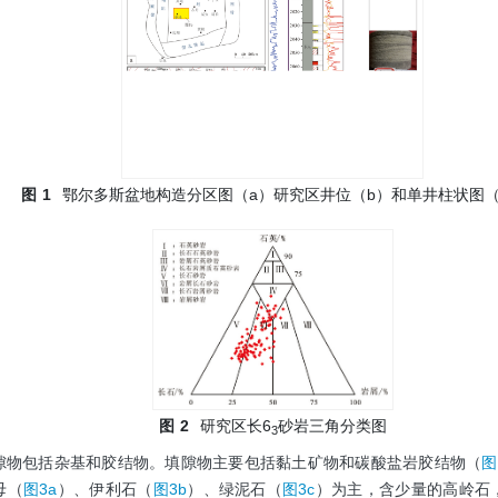
图
1
鄂尔多斯盆地构造分区图（a）研究区井位（b）和单井柱状图（
图
2
研究区长6
砂岩三角分类图
3
隙物包括杂基和胶结物。填隙物主要包括黏土矿物和碳酸盐岩胶结物（
图
母（
图3a
）、伊利石（
图3b
）、绿泥石（
图3c
）为主，含少量的高岭石