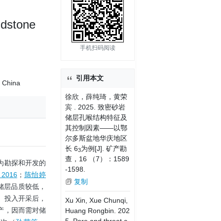
ndstone
手机扫码阅读
引用本文
, China
徐欣，薛纯琦，黄荣
宾 . 2025. 致密砂岩
储层孔喉结构特征及
其控制因素——以鄂
尔多斯盆地华庆地区
长 6
为例[J]. 矿产勘
3
查，16 （7）：1589
为勘探和开发的
-1598.
016
；
陈怡婷
复制
储层品质较低，
。投入开采后，
Xu Xin, Xue Chunqi,
产，因而需对储
Huang Rongbin. 202
5. Pore and throat c