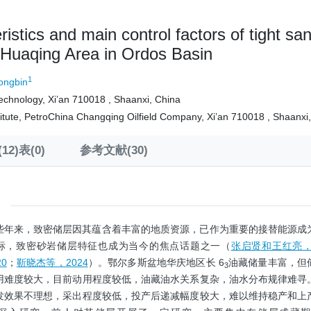
ristics and main control factors of tight sa
Huaqing Area in Ordos Basin
1
ngbin
echnology, Xi’an 710018 , Shaanxi, China
itute, PetroChina Changqing Oilfield Company, Xi’an 710018 , Shaanxi
12)表(0)
参考文献(30)
些年来，致密储层因其蕴含着丰富的地质资源，已作为重要的接替能源成
标，致密砂岩储层特征也成为当今的焦点话题之一（
张启贤和王红亮，2
0
；
靳晓杰等，2024
）。鄂尔多斯盆地华庆地区长 6
油藏储量丰富，但
3
用难度较大，目前动用程度较低，油藏油水关系复杂，油水分布规律难寻
发效果不理想，采出程度较低，投产后递减幅度较大，难以维持稳产和上