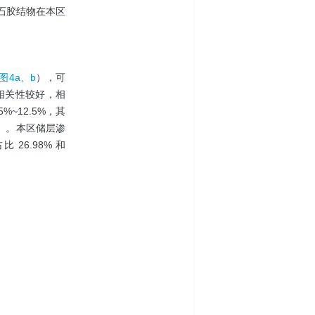
石胶结物在本区
图4a、b
），可
相关性较好，相
%~12.5%，其
）。本区储层渗
 26.98% 和