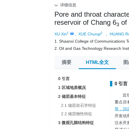
详细信息
Pore and throat characte
reservoir of Chang 6
of 
3
1
2
XU Xin
， XUE Chunqi
， HUANG Ro
1. Shaanxi College of Communications T
2. Oil and Gas Technology Research Inst
摘要
HTML全文
图(
0 引言
0 引言
1 区域地质概况
近
2 储层基本特征
重点目
2.1 储层岩石学特征
等，202
2.2 储层物性特征
开发动
3 微观孔隙结构特征
注水开