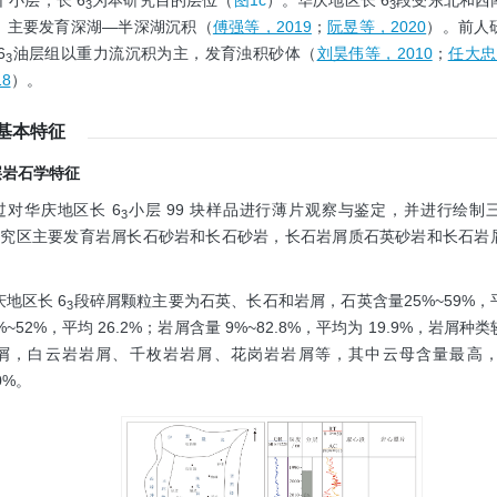
 个小层，长 6
为本研究目的层位（
图1c
）。华庆地区长 6
段受东北和西
3
3
，主要发育深湖—半深湖沉积（
傅强等，2019
；
阮昱等，2020
）。前人
6
油层组以重力流沉积为主，发育浊积砂体（
刘昊伟等，2010
；
任大忠，
3
8
）。
层基本特征
储层岩石学特征
过对华庆地区长 6
小层 99 块样品进行薄片观察与鉴定，并进行绘制
3
研究区主要发育岩屑长石砂岩和长石砂岩，长石岩屑质石英砂岩和长石岩
庆地区长 6
段碎屑颗粒主要为石英、长石和岩屑，石英含量25%~59%，
3
%~52%，平均 26.2%；岩屑含量 9%~82.8%，平均为 19.9%，岩屑
屑，白云岩岩屑、千枚岩岩屑、花岗岩岩屑等，其中云母含量最高
0%。