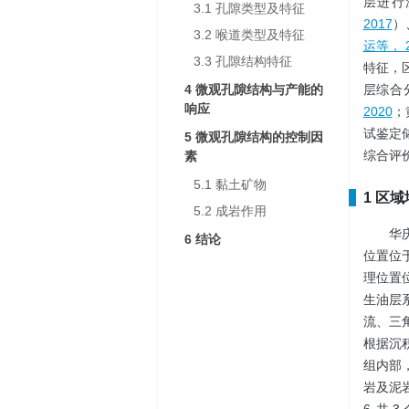
层进行
3.1 孔隙类型及特征
2017
）
3.2 喉道类型及特征
运等， 2
3.3 孔隙结构特征
特征，
4 微观孔隙结构与产能的
层综合
响应
2020
；
试鉴定
5 微观孔隙结构的控制因
综合评
素
5.1 黏土矿物
1 区
5.2 成岩作用
华
6 结论
位置位
理位置位
生油层
流、三
根据沉积
组内部
岩及泥