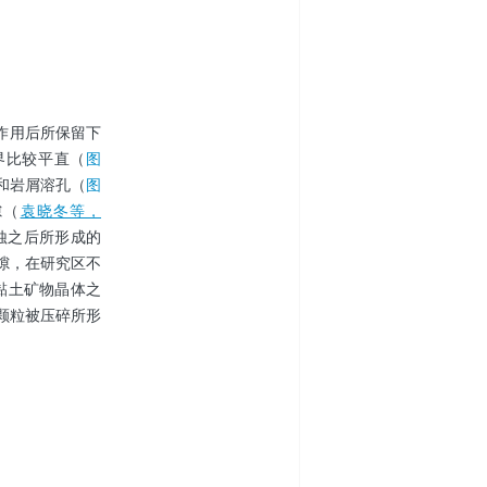
作用后所保留下
界比较平直（
图
和岩屑溶孔（
图
隙（
袁晓冬等，
蚀之后所形成的
隙，在研究区不
黏土矿物晶体之
颗粒被压碎所形