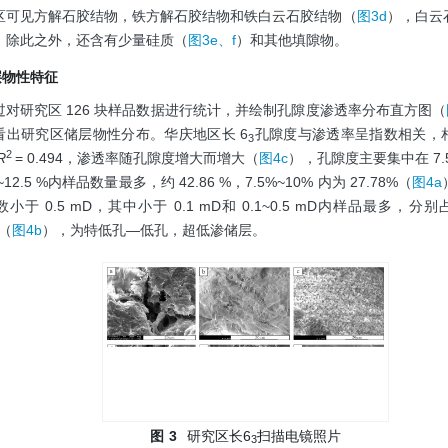
区可见方解石胶结物，铁方解石胶结物和铁白云石胶结物（
图3d
），白云
。除此之外，还含有少量硅质（
图3e、f
）和其他填隙物。
储层物性特征
过对研究区 126 块样品数据进行统计，并绘制孔隙度渗透率分布直方图（
看出研究区储层物性分布。华庆地区长 6
孔隙度与渗透率呈指数相关，
3
2
R
= 0.494，渗透率随孔隙度增大而增大（
图4c
），孔隙度主要集中在 7.5
~12.5 %内样品数量最多，约 42.86 %，7.5%~10% 内为 27.78%（
图4a
小于 0.5 mD，其中小于 0.1 mD和 0.1~0.5 mD内样品最多，分别占比
%（
图4b
），为特低孔—低孔，超低渗储层。
图
3
研究区长6
扫描电镜照片
3