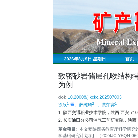
2026年8月9日 星期日
首页
致密砂岩储层孔喉结构
为例
doi:
10.20008/j.kckc.202507003
1
2
1
徐欣
， 薛纯琦
， 黄荣宾
1. 陕西交通职业技术学院，陕西 西安 710
2. 长庆油田分公司油气工艺研究院，陕西 西
基金项目:
本文受陕西省教育厅科学研究计划
学基础研究计划项目（2024JC-YBQN-0