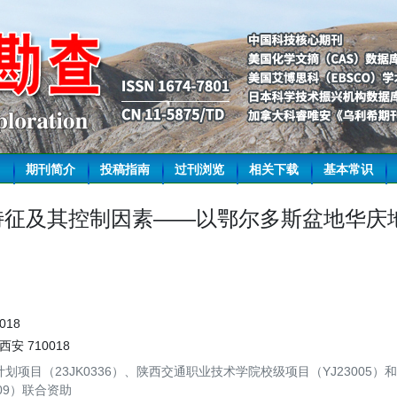
期刊简介
投稿指南
过刊浏览
相关下载
基本常识
特征及其控制因素——以鄂尔多斯盆地华庆
018
安 710018
项目（23JK0336）、陕西交通职业技术学院校级项目（YJ23005）
609）联合资助