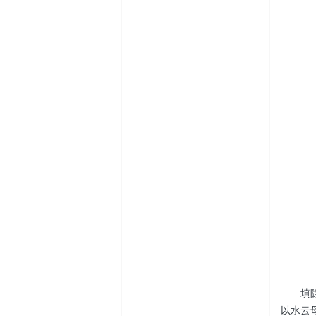
填
以水云