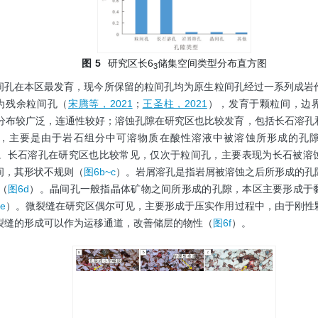
图
5
研究区长6
储集空间类型分布直方图
3
间孔在本区最发育，现今所保留的粒间孔均为原生粒间孔经过一系列成岩
为残余粒间孔（
宋腾等，2021
；
王圣柱，2021
），发育于颗粒间，边
分布较广泛，连通性较好；溶蚀孔隙在研究区也比较发育，包括长石溶孔
，主要是由于岩石组分中可溶物质在酸性溶液中被溶蚀所形成的孔
。长石溶孔在研究区也比较常见，仅次于粒间孔，主要表现为长石被溶
间，其形状不规则（
图6b~c
）。岩屑溶孔是指岩屑被溶蚀之后所形成的孔
（
图6d
）。晶间孔一般指晶体矿物之间所形成的孔隙，本区主要形成于
e
）。微裂缝在研究区偶尔可见，主要形成于压实作用过程中，由于刚性
裂缝的形成可以作为运移通道，改善储层的物性（
图6f
）。