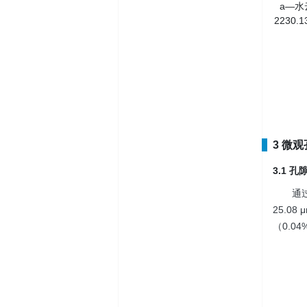
a—水
2230
3 微
3.1 
通
25.0
（0.0