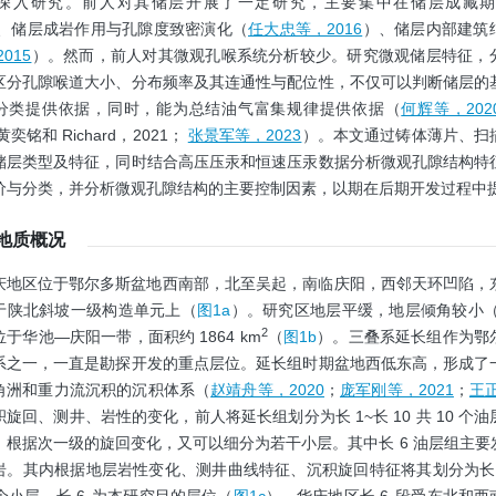
深入研究。前人对其储层开展了一定研究，主要集中在储层成藏
、储层成岩作用与孔隙度致密演化（
任大忠等，2016
）、储层内部建筑
015
）。然而，前人对其微观孔喉系统分析较少。研究微观储层特征，
区分孔隙喉道大小、分布频率及其连通性与配位性，不仅可以判断储层的
分类提供依据，同时，能为总结油气富集规律提供依据（
何辉等，202
黄奕铭和 Richard，2021；
张景军等，2023
）。本文通过铸体薄片、扫
储层类型及特征，同时结合高压压汞和恒速压汞数据分析微观孔隙结构特
价与分类，并分析微观孔隙结构的主要控制因素，以期在后期开发过程中
域地质概况
庆地区位于鄂尔多斯盆地西南部，北至吴起，南临庆阳，西邻天环凹陷，
于陕北斜坡一级构造单元上（
图1a
）。研究区地层平缓，地层倾角较小（不
2
于华池—庆阳一带，面积约 1864 km
（
图1b
）。三叠系延长组作为鄂
系之一，一直是勘探开发的重点层位。延长组时期盆地西低东高，形成了
角洲和重力流沉积的沉积体系（
赵靖舟等，2020
；
庞军刚等，2021
；
王正
旋回、测井、岩性的变化，前人将延长组划分为长 1~长 10 共 10 个
，根据次一级的旋回变化，又可以细分为若干小层。其中长 6 油层组主要
岩。其内根据地层岩性变化、测井曲线特征、沉积旋回特征将其划分为长 