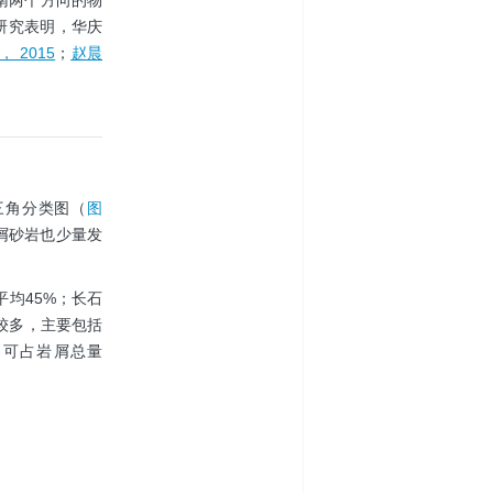
南两个方向的物
研究表明，华庆
 2015
；
赵晨
三角分类图（
图
屑砂岩也少量发
平均45%；长石
种类较多，主要包括
，可占岩屑总量