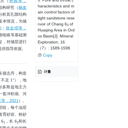
期次（
孙茜等，
haracteristics and m
结构研究（
杨友
ain control factors of
分析其孔隙结构
tight sandstone rese
基本情况，为储
rvoir of Chang 6
of
3
0
；
张全培等，
Huaqing Area in Ord
描电镜等基础测
os Basin[J]. Mineral
征，对储层进行
Exploration, 16
（7）: 1589-1598.
提供指导依据。
Copy
计量
东接志丹，构造
足 1°），地
尔多斯盆地主力
一套冲积扇、河
等，2021
）。
油层组，每个油层
发育砂岩、粉砂
6
，长 6
和长
1
2