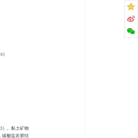
c）
3
）。黏土矿物
，碳酸盐岩胶结