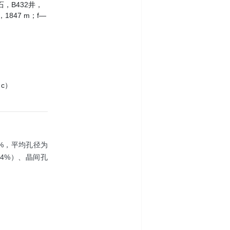
石，B432井，
1847 m；f—
c）
2%，平均孔径为
.04%）、晶间孔