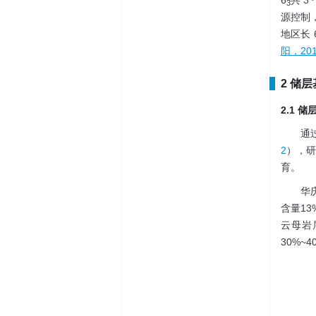
6
共 3
3
源控制
地区长 
阳，201
2 储
2.1 
通
2
），
育。
华
含量13
云母岩
30%~4