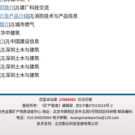
司简介
[J].建厂科技交流
介及产品介绍
[J].消防技术与产品信息
简介
[J].城市燃气
J].华中建筑
介
[J].中国建设信息
[J].深圳土木与建筑
[J].深圳土木与建筑
[J].深圳土木与建筑
[J].深圳土木与建筑
您是本站第
23906583
位访问者
版权所有：《矿产勘查》编辑部 京ICP备07015019号-2
有色金属矿产地质调查中心 地址：北京市朝阳区安外北苑5号院四区科研楼 邮政编码：10
电话：010-84925664 电子邮箱：kuangchankancha@126.com
技术支持：
北京勤云科技发展有限公司