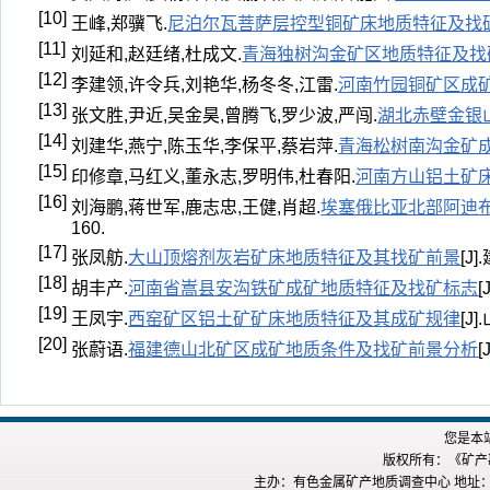
[10]
王峰,郑骥飞.
尼泊尔瓦菩萨层控型铜矿床地质特征及找
[11]
刘延和,赵廷绪,杜成文.
青海独树沟金矿区地质特征及找
[12]
李建领,许令兵,刘艳华,杨冬冬,江雷.
河南竹园铜矿区成
[13]
张文胜,尹近,吴金昊,曾腾飞,罗少波,严闯.
湖北赤壁金银
[14]
刘建华,燕宁,陈玉华,李保平,蔡岩萍.
青海松树南沟金矿
[15]
印修章,马红义,董永志,罗明伟,杜春阳.
河南方山铝土矿
[16]
刘海鹏,蒋世军,鹿志忠,王健,肖超.
埃塞俄比亚北部阿迪
160.
[17]
张凤舫.
大山顶熔剂灰岩矿床地质特征及其找矿前景
[J]
[18]
胡丰产.
河南省嵩县安沟铁矿成矿地质特征及找矿标志
[
[19]
王凤宇.
西窑矿区铝土矿矿床地质特征及其成矿规律
[J]
[20]
张蔚语.
福建德山北矿区成矿地质条件及找矿前景分析
[
您是本
版权所有：《矿产勘查
主办：有色金属矿产地质调查中心 地址：