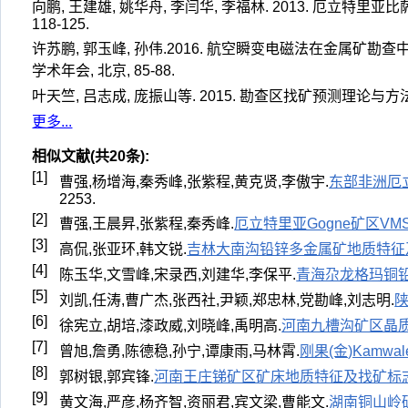
向鹏, 王建雄, 姚华舟, 李闫华, 李福林. 2013. 厄立特里亚比
118-125.
许苏鹏, 郭玉峰, 孙伟.2016. 航空瞬变电磁法在金属矿勘查中
学术年会, 北京
, 85-88.
叶天竺, 吕志成, 庞振山等. 2015. 勘查区找矿预测理论与方法[
更多...
相似文献(共20条):
[1]
曹强,杨增海,秦秀峰,张紫程,黄克贤,李傲宇.
东部非洲厄立
2253.
[2]
曹强,王晨昇,张紫程,秦秀峰.
厄立特里亚Gogne矿区V
[3]
高侃,张亚环,韩文锐.
吉林大南沟铅锌多金属矿地质特征
[4]
陈玉华,文雪峰,宋录西,刘建华,李保平.
青海尕龙格玛铜
[5]
刘凯,任涛,曹广杰,张西社,尹颖,郑忠林,党勘峰,刘志明.
[6]
徐宪立,胡培,漆政威,刘晓峰,禹明高.
河南九槽沟矿区晶
[7]
曾旭,詹勇,陈德稳,孙宁,谭康雨,马林霄.
刚果(金)Kam
[8]
郭树银,郭宾锋.
河南王庄锑矿区矿床地质特征及找矿标
[9]
黄文海,严彦,杨齐智,资丽君,宾文梁,曹能文.
湖南铜山岭