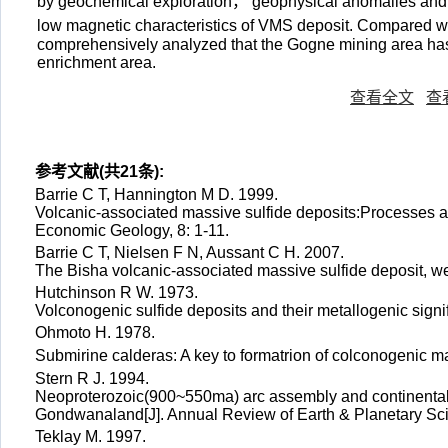
by geochemical exploration， geophysical anomalies and
low magnetic characteristics of VMS deposit. Compared wit
comprehensively analyzed that the Gogne mining area has
enrichment area.
查看全文
查
参考文献(共21条):
Barrie C T, Hannington M D. 1999.
Volcanic-associated massive sulfide deposits:Processes an
Economic Geology, 8: 1-11.
Barrie C T, Nielsen F N, Aussant C H. 2007.
The Bisha volcanic-associated massive sulfide deposit, we
Hutchinson R W. 1973.
Volconogenic sulfide deposits and their metallogenic sign
Ohmoto H. 1978.
Submirine calderas: A key to formatrion of colconogenic m
Stern R J. 1994.
Neoproterozoic(900~550ma) arc assembly and continental col
Gondwanaland[J]. Annual Review of Earth & Planetary Sci
Teklay M. 1997.