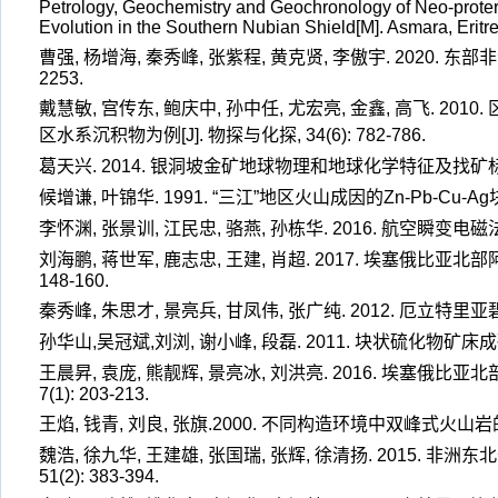
Petrology, Geochemistry and Geochronology of Neo-protero
Evolution in the Southern Nubian Shield[M]. Asmara, Eritr
曹强, 杨增海, 秦秀峰, 张紫程, 黄克贤, 李傲宇. 2020. 东部非
2253.
戴慧敏, 宫传东, 鲍庆中, 孙中任, 尤宏亮, 金鑫, 高飞
区水系沉积物为例[J]. 物探与化探, 34(6): 782-786.
葛天兴. 2014. 银洞坡金矿地球物理和地球化学特征及找矿标志[J]. 
候增谦, 叶锦华. 1991. “三江”地区火山成因的Zn-Pb-Cu-
李怀渊, 张景训, 江民忠, 骆燕, 孙栋华. 2016. 航空瞬变电
刘海鹏, 蒋世军, 鹿志忠, 王建, 肖超. 2017. 埃塞俄比亚北
148-160.
秦秀峰, 朱思才, 景亮兵, 甘凤伟, 张广纯. 2012. 厄立特里亚碧
孙华山,吴冠斌,刘浏, 谢小峰, 段磊. 2011. 块状硫化物矿床成矿
王晨昇, 袁庞, 熊靓辉, 景亮冰, 刘洪亮. 2016. 埃塞俄
7(1): 203-213.
王焰, 钱青, 刘良, 张旗.2000. 不同构造环境中双峰式火山岩的主要特
魏浩, 徐九华, 王建雄, 张国瑞, 张辉, 徐清扬. 2015. 
51(2): 383-394.