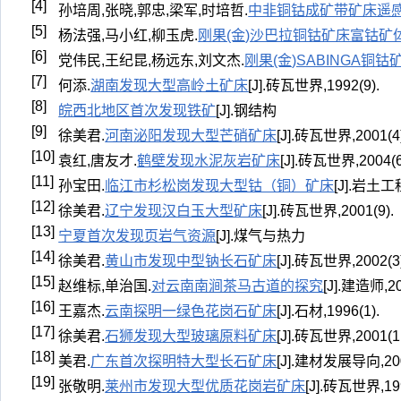
[4]
孙培周,张晓,郭忠,梁军,时培哲.
中非铜钴成矿带矿床遥
[5]
杨法强,马小红,柳玉虎.
刚果(金)沙巴拉铜钴矿床富钴矿
[6]
党伟民,王纪昆,杨远东,刘文杰.
刚果(金)SABINGA
[7]
何添.
湖南发现大型高岭土矿床
[J].砖瓦世界,1992(9).
[8]
皖西北地区首次发现铁矿
[J].钢结构
[9]
徐美君.
河南泌阳发现大型芒硝矿床
[J].砖瓦世界,2001(4)
[10]
袁红,唐友才.
鹤壁发现水泥灰岩矿床
[J].砖瓦世界,2004(6
[11]
孙宝田.
临江市杉松岗发现大型钴（铜）矿床
[J].岩土工程
[12]
徐美君.
辽宁发现汉白玉大型矿床
[J].砖瓦世界,2001(9).
[13]
宁夏首次发现页岩气资源
[J].煤气与热力
[14]
徐美君.
黄山市发现中型钠长石矿床
[J].砖瓦世界,2002(3)
[15]
赵维标,单治国.
对云南南涧茶马古道的探究
[J].建造师,20
[16]
王嘉杰.
云南探明一绿色花岗石矿床
[J].石材,1996(1).
[17]
徐美君.
石狮发现大型玻璃原料矿床
[J].砖瓦世界,2001(1
[18]
美君.
广东首次探明特大型长石矿床
[J].建材发展导向,2009
[19]
张敬明.
莱州市发现大型优质花岗岩矿床
[J].砖瓦世界,199