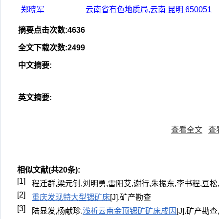
郑晓军
云南省有色地质局,云南 昆明 650051
摘要点击次数
:
4636
全文下载次数
:
2499
中文摘要
:
英文摘要
:
查看全文
查
相似文献(共20条):
[1]
程迁群,梁元钊,刘明勇,雷阳艾,谢行,朱振东,李书程,豆松
[2]
重庆发现特大型锶矿床
[J].矿产勘查
[3]
陆显发,杨献珍.
浅析云南金顶锶矿矿床成因
[J].矿产勘查,2