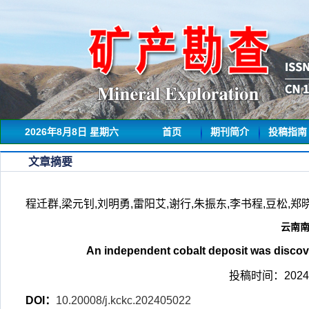
2026年8月8日 星期六
首页
期刊简介
投稿指南
文章摘要
程迁群,梁元钊,刘明勇,雷阳艾,谢行,朱振东,李书程,豆松,郑晓军.
云南
An independent cobalt deposit was discove
投稿时间：2024-
DOI：
10.20008/j.kckc.202405022