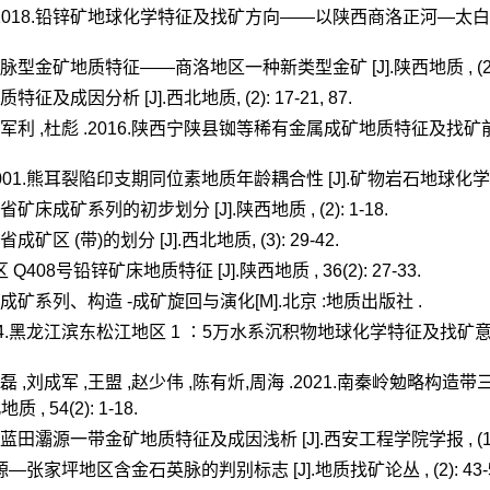
游军 .2018.铅锌矿地球化学特征及找矿方向——以陕西商洛正河—太白庙
型金矿地质特征——商洛地区一种新类型金矿 [J].陕西地质 , (2): 
及成因分析 [J].西北地质, (2): 17-21, 87.
军利 ,杜彪 .2016.陕西宁陕县铷等稀有金属成矿地质特征及找矿前景分析 [
001.熊耳裂陷印支期同位素地质年龄耦合性 [J].矿物岩石地球化学通报 , (
省矿床成矿系列的初步划分 [J].陕西地质 , (2): 1-18.
矿区 (带)的划分 [J].西北地质, (3): 29-42.
408号铅锌矿床地质特征 [J].陕西地质 , 36(2): 27-33.
成矿系列、构造 -成矿旋回与演化[M].北京 :地质出版社 .
24.黑龙江滨东松江地区 1 ∶5万水系沉积物地球化学特征及找矿意义 [J].矿
,裴磊 ,刘成军 ,王盟 ,赵少伟 ,陈有炘,周海 .2021.南秦岭勉
, 54(2): 1-18.
西蓝田灞源一带金矿地质特征及成因浅析 [J].西安工程学院学报 , (1): 
—张家坪地区含金石英脉的判别标志 [J].地质找矿论丛 , (2): 43-5