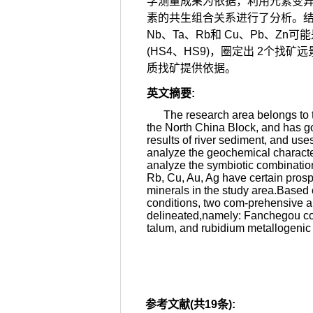
学测量成果为依据，利用元素变异
素的共生组合关系进行了分析。结果表
Nb、Ta、Rb和 Cu、Pb、
(HS4、HS9)，圈定出 2个
质找矿提供依据。
英文摘要
:
The research area belongs to t
the North China Block, and has g
results of river sediment, and uses
analyze the geochemical character
analyze the symbiotic combination 
Rb, Cu, Au, Ag have certain prosp
minerals in the study area.Based 
conditions, two com-prehensive a
delineated,namely: Fanchegou copp
talum, and rubidium metallogenic p
参考文献(共19条):