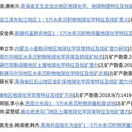
浪,唐彬元.
青海省叉叉龙洼北地区地球化学、地球物理特征及找
龙江滨东松江地区 1∶5万水系沉积物地球化学特征及找矿意义
[
安金亮.
新疆托盖勒克地区1∶5万水系沉积物测量地球化学特征
单立华.
内蒙古小奎勒河地区地球化学异常特征及找矿潜力研究
[
塔尔沟地区水系沉积物地球化学异常及钨找矿标志
[J].矿产勘查,20
疆巴孜勒阔腊地区土壤地球化学特征及找矿潜力
[J].矿产勘查,2018
新疆乌尔沟地区水系沉积物地球化学特征及找矿远景
[J].矿产勘查,2
薛长军.
青海省红石山地区金矿床地球化学异常特征及找矿潜力
铺地区地球化学异常特征及找矿方向
[J].矿产勘查,2018,9(7):1419
郑丽,李小永.
西昆仑东段1∶5万水系沉积物测量粒度试验
[J].矿产
帅,梁慧斌.
冀北老虎沟门地区土壤地球化学异常特征及找矿潜力
[
袁克全,韩清德,韩杰.
青海祁连陇孔沟金矿1∶5万水系沉积物测量