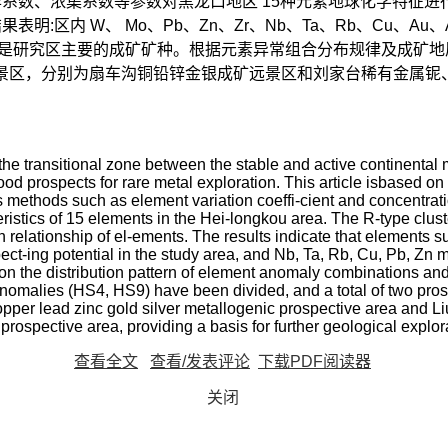
系数、浓集系数等参数对黑龙口地区 15种元素地球化学特征进
明:区内 W、 Mo、Pb、Zn、Zr、Nb、Ta、Rb、Cu、A
Zn可能是研究区主要的成矿矿种。根据元素异常组合分布规律及成矿
找矿远景区，分别为扇车沟铜铅锌金银成矿远景区和刘家台稀有金属
he transitional zone between the stable and active continental 
ood prospects for rare metal exploration. This article isbased
 methods such as element variation coeffi-cient and concentration
istics of 15 elements in the Hei-longkou area. The R-type clust
relationship of el-ements. The results indicate that elements su
ect-ing potential in the study area, and Nb, Ta, Rb, Cu, Pb, Zn 
on the distribution pattern of element anomaly combinations an
nomalies (HS4, HS9) have been divided, and a total of two pro
er lead zinc gold silver metallogenic prospective area and Liuj
rospective area, providing a basis for further geological explor
查看全文
查看/发表评论
下载PDF阅读器
关闭