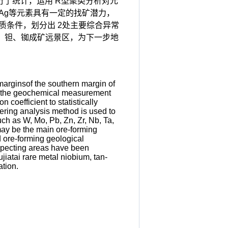
行了统计，运用 R型聚类分析对元
u、Ag等元素具有一定的找矿潜力，
地质条件，划分出 2处主要综合异常
铌、钽、铷成矿远景区，为下一步地
marginsof the southern margin of
 on the geochemical measurement
 coefficient to statistically
ering analysis method is used to
ch as W, Mo, Pb, Zn, Zr, Nb, Ta,
may be the main ore-forming
d ore-forming geological
specting areas have been
iatai rare metal niobium, tan-
ation.