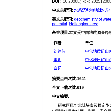
DOI：
10.20008/j.kckc.20251200
中文关键词
:
水系沉积物地球化学
英文关键词
:
geochemistry of wate
potential
Heilongkou area
基金项目
:
本文受中国地质调查局项目
作者
单位
刘建伟
中化地质矿山总
李玥
中化地质矿山总
白超
中化地质矿山总
摘要点击次数
:
1641
全文下载次数
:
619
中文摘要
:
研究区属华北陆块南缘稳定型