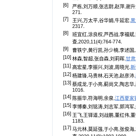
[6]
严栋,刘万顺,张志尉,赵萍,谢升
271.
[7]
王兴,万太平,谷华娟,牛延宏.
黑
2317.
[8]
班宜红,涂良权,芦西战,李福斌,
查,2020,11(4):764-774.
[9]
曹铁宁,黄行凯,孙少楠,李述国,
[10]
林森,智超,张自森,刘莉晖.
甘肃
[11]
高宏星,李振兴,刘波,周晓光.
新
[12]
杨建锋,马贵林,石天池,赵彦沛.
[13]
蔡成龙,于小亮,蓟尚文,陶志华,
1016.
[14]
陈振华,符海明,余泉.
江西夏家
[15]
李博秦,刘铭涛,刘志军,郭鸿军,
[16]
王飞,王铎道,刘战鹏,董红伟,董
1183.
[17]
马元林,莫延强,于小亮,张俊海,