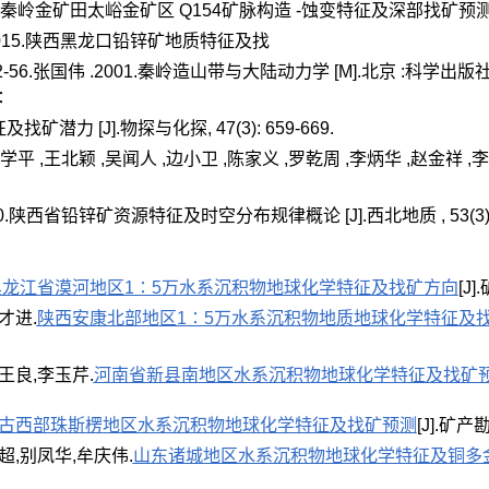
小秦岭金矿田太峪金矿区 Q154矿脉构造 -蚀变特征及深部找矿预测 [J].矿
 .2015.陕西黑龙口铅锌矿地质特征及找
: 52-56.张国伟 .2001.秦岭造山带与大陆动力学 [M].北京 :科学出版
∶
力 [J].物探与化探, 47(3): 659-669.
学平 ,王北颖 ,吴闻人 ,边小卫 ,陈家义 ,罗乾周 ,李炳华 ,赵金祥 ,
0.陕西省铅锌矿资源特征及时空分布规律概论 [J].西北地质 , 53(3): 1
黑龙江省漠河地区1∶5万水系沉积物地球化学特征及找矿方向
[J]
才进.
陕西安康北部地区1∶5万水系沉积物地质地球化学特征及
王良,李玉芹.
河南省新县南地区水系沉积物地球化学特征及找矿
古西部珠斯楞地区水系沉积物地球化学特征及找矿预测
[J].矿产勘
超,别凤华,牟庆伟.
山东诸城地区水系沉积物地球化学特征及铜多