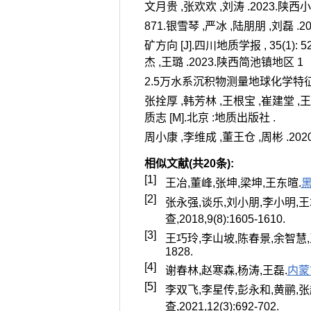
文月贵 ,张欢欢 ,刘涛 .2023.陕西
871.银雪琴 ,严冰 ,陆朋朋 ,刘磊
矿方向 [J].四川地质学报 , 35(1)
杰 ,王璐 .2023.陕西简池镇地区 1 
2.5万水系沉积物测量地球化学特征及找矿潜
张拴厚 ,韩芳林 ,王根宝 ,崔建堂 ,王
质志 [M].北京 :地质出版社 .
周小康 ,李维成 ,董王仓 ,周彬 .202
相似文献(共20条):
[1]
王冶,董峰,张坤,梁坤,王东暄.
[2]
张永强,谈乐,刘小朋,李小明,王
查,2018,9(8):1605-1610.
[3]
王巧玲,李山坡,陈春景,余智慧,
1828.
[4]
谢春林,赵寒森,杨涛,王磊.
内蒙
[5]
李双飞,李星传,彭永和,黄鹂,张
查,2021,12(3):692-702.