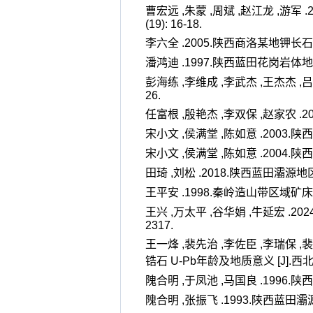
曹宏远 ,朱蒙 ,周斌 ,赵江龙 ,
(19): 16-18.
李六全 .2005.陕西商洛某地钾长石脉
潘鸿迪 .1997.陕西蓝田花岗岩体地质特征
彭海练 ,李维成 ,李武杰 ,王杰杰 ,吕
26.
任富根 ,殷艳杰 ,李双保 ,赵家农 .2
宋小文 ,侯满堂 ,陈如意 .2003.陕西
宋小文 ,侯满堂 ,陈如意 .2004.陕西省成
田琦 ,刘松 .2018.陕西蓝田灞源地区 Q
王平安 .1998.秦岭造山带区域矿床
王兴 ,万太平 ,谷华娟 ,牛延宏 .20
2317.
王一烽 ,裴先治 ,李佐臣 ,李瑞保 
锆石 U-Pb年龄及地质意义 [J].西北地质 
隗合明 ,于凤池 ,马国良 .1996.陕
隗合明 ,张振飞 .1993.陕西蓝田灞源